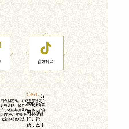
分享到：
分
时回合制游戏。游戏背景设定在
享到微信
，共有金刚、修罗等八大相生相
飞升，还能与骑乘者合体，变身
朋友圈
×
让PK更注重技能和职业的组
打开微
奇法宝等特色玩法。
信，点击