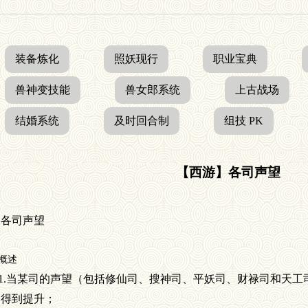
装备炼化
照妖现行
职业宝典
兽神变技能
兽女郎系统
上古战场
结婚系统
及时回合制
组技 PK
【西游】各司声望
庭各司声望
述
1.
当某司的声望（包括修仙司、搜神司、平妖司、财禄司和天工
会得到提升；