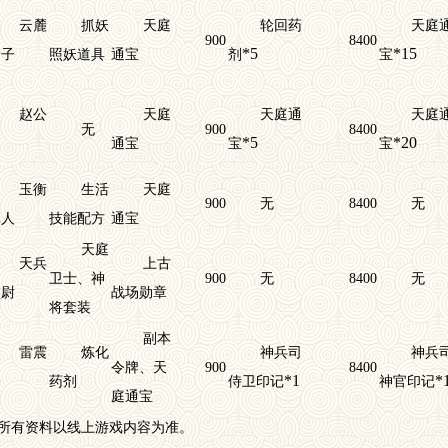
云麓
抓妖
天庭
轮回药
天庭
900
8400
*5
*15
仙子
照妖道具
通宝
剂
宝
赵公
天庭
天庭通
天庭
无
900
8400
*5
*20
明
通宝
宝
宝
玉衡
生活
天庭
900
无
8400
无
真人
技能配方
通宝
天庭
天兵
上古
卫士、神
900
无
8400
无
校尉
战场勋章
将套装
副本
雷震
炼化
神兵司
神兵
令牌、天
900
8400
*1
*
子
药剂
侍卫印记
神官印记
庭通宝
所有资料以线上游戏内容为准。