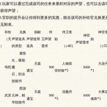
2.
玩家可以通过完成该司的任务来累积对应的声望，也可以去该
）获得声望；
3.
官职的提升会让你得到更多的实惠，能去该司的补给官兑换更
请见附表。
补给
兑换
捐献
侍
侍卫奖
神官
神官
（天
声望道具
声望使用
卫声望
励
励
声望需求
≥40
）
≥5
庭）
的类型
道具
需求
（
（
避怪
丸，吸能
天庭
人物双
大还
韦陀
魔
900
8400
*5
*1
通宝
倍经验
石，职业
技能书
西游
天庭
洗髓丹
大乘
武灵
元神，精
900
8400
*5
*1
通宝
魂珠
华技能书