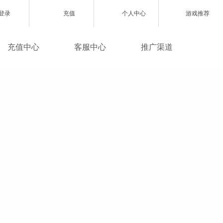
登录
充值
个人中心
游戏推荐
游戏充值
常用功能
新浪微博
充值中心
客服中心
推广渠道
网页游戏
充值查询
客服专区
抖音账号
ZAZA超级英雄
充值帮助
常见问题
联系客服
欧战纪】北欧神话为世界观
小体量好上手