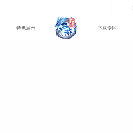
职业介绍
游戏下载
特色展示
下载专区
回合制游戏
国战游戏
特色游戏
游戏美图
补丁下载
醉红楼
秦始皇
勇士无双
帮会系统
醉八仙
斗神
西游】神兽版
本
《秦始皇ol》国庆大服
【醉八仙】新派回合制
【北
国战的号角已经打响
八仙过海故事背景
注册账号
客服中心