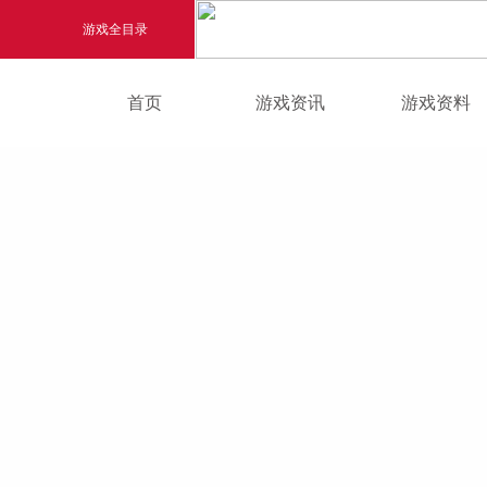
游戏全目录
游戏新闻
任务指引
首页
游戏资讯
游戏资料
玄幻游戏
游戏公告
副本迷宫
玄天之剑
游戏活动
宠物资料
剑啸九州
猛将OL
【
《勇士ol》预约开启
【西游】神兽版新版
横版格斗动作网游
首款骑战回合制端游