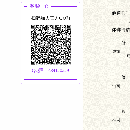
客服中心
他道具
扫码加入官方QQ群
体详情
所
属司
QQ群：434120229
修
仙司
搜
神司