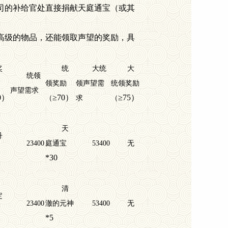
司的补给官处直接捐献天庭通宝（或其
高级的物品，还能领取声望的奖励，具
奖
统
大统
大
统领
领奖励
领声望需
统领奖励
声望需求
0
）
≥70
）
≥75
）
（
求
（
天
丹
23400
庭通宝
53400
无
*30
清
定
23400
澈的元神
53400
无
*5