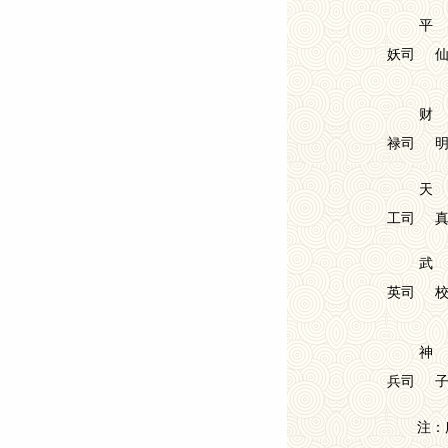
平
妖司
财
禄司
天
工司
武
英司
神
兵司
注：