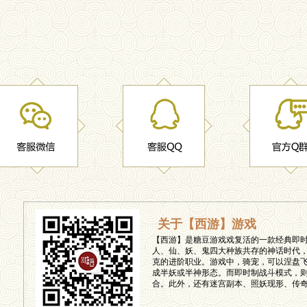
关于【西游】游戏
【西游】是糖豆游戏戏复活的一款经典即
人、仙、妖、鬼四大种族共存的神话时代
克的进阶职业。游戏中，骑宠，可以涅盘
成半妖或半神形态。而即时制战斗模式，则
合。此外，还有迷宫副本、照妖现形、传