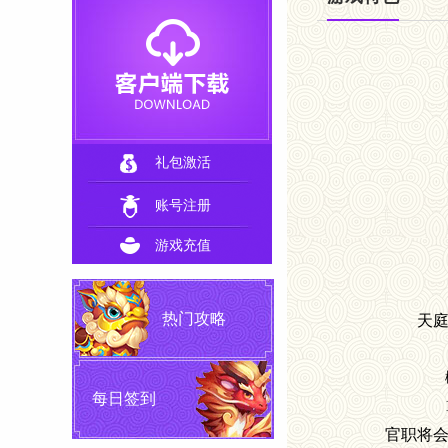
礼包激活
账号注册
游戏充值
热门攻略
天
概
每日签到
官职将