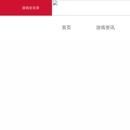
游戏全目录
游戏新闻
首页
游戏资讯
玄幻游戏
游戏公告
玄天之剑
游戏活动
剑啸九州
猛将OL
《勇士ol》预约开启
【
横版格斗动作网游
首